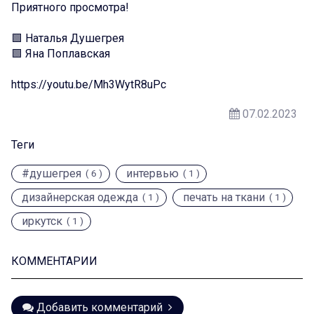
Приятного просмотра!
🟩 Наталья Душегрея
🟩 Яна Поплавская
https://youtu.be/Mh3WytR8uPc
07.02.2023
Теги
#душегрея
интервью
( 6 )
( 1 )
дизайнерская одежда
печать на ткани
( 1 )
( 1 )
иркутск
( 1 )
КОММЕНТАРИИ
Добавить комментарий