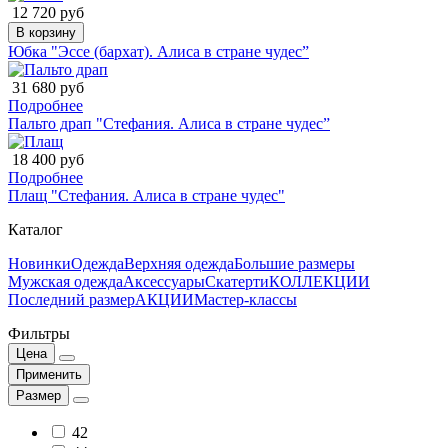
12 720 руб
В корзину
Юбка "Эссе (бархат). Алиса в стране чудес”
31 680 руб
Подробнее
Пальто драп "Стефания. Алиса в стране чудес”
18 400 руб
Подробнее
Плащ "Стефания. Алиса в стране чудес"
Каталог
Новинки
Одежда
Верхняя одежда
Большие размеры
Мужская одежда
Аксессуары
Скатерти
КОЛЛЕКЦИИ
Последний размер
АКЦИИ
Мастер-классы
Фильтры
Цена
Применить
Размер
42