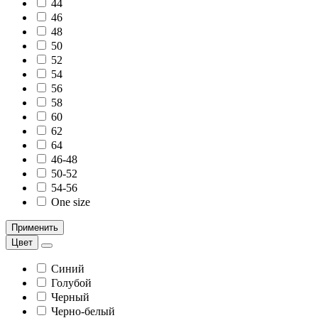
44
46
48
50
52
54
56
58
60
62
64
46-48
50-52
54-56
One size
Применить
Цвет
Синий
Голубой
Черный
Черно-белый