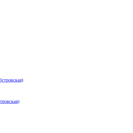
Островская)
тровская)