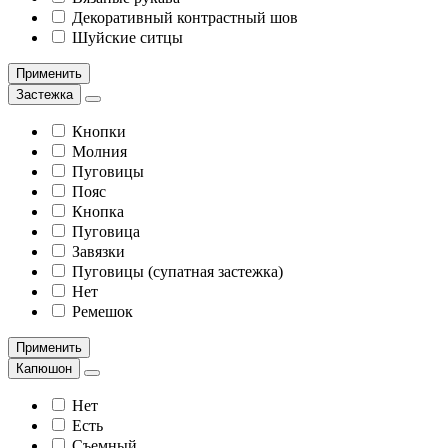
Декоративный контрастный шов
Шуйские ситцы
Применить
Застежка
Кнопки
Молния
Пуговицы
Пояс
Кнопка
Пуговица
Завязки
Пуговицы (супатная застежка)
Нет
Ремешок
Применить
Капюшон
Нет
Есть
Съемный