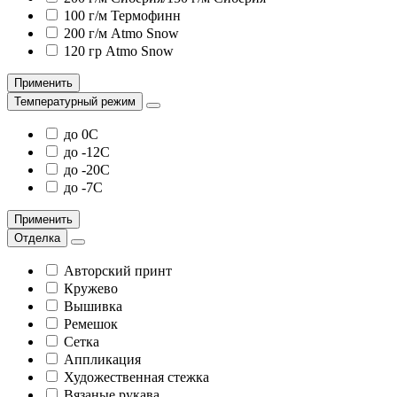
100 г/м Термофинн
200 г/м Atmo Snow
120 гр Atmo Snow
Применить
Температурный режим
до 0С
до -12С
до -20С
до -7С
Применить
Отделка
Авторский принт
Кружево
Вышивка
Ремешок
Сетка
Аппликация
Художественная стежка
Вязаные рукава