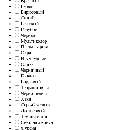
Красный
Белый
Бирюзовый
Синий
Бежевый
Голубой
Черный
Мультиколор
Пыльная роза
Охра
Изумрудный
Олива
Черничный
Горчица
Бордовый
Терракотовый
Черно-белый
Хаки
Серо-бежевый
Джинсовый
Темно-синий
Светлая джинса
Фуксия