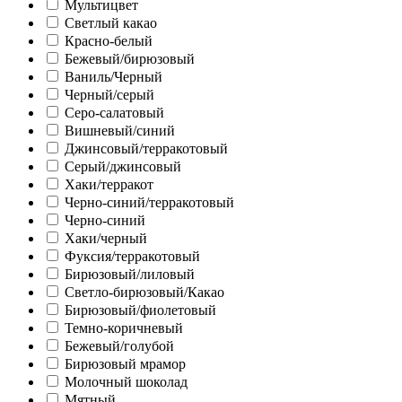
Мультицвет
Светлый какао
Красно-белый
Бежевый/бирюзовый
Ваниль/Черный
Черный/серый
Серо-салатовый
Вишневый/синий
Джинсовый/терракотовый
Серый/джинсовый
Хаки/терракот
Черно-синий/терракотовый
Черно-синий
Хаки/черный
Фуксия/терракотовый
Бирюзовый/лиловый
Светло-бирюзовый/Какао
Бирюзовый/фиолетовый
Темно-коричневый
Бежевый/голубой
Бирюзовый мрамор
Молочный шоколад
Мятный