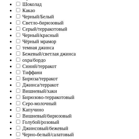
Шоколад
Какао
Черный/Белый
Светло-бирюзовый
Серый/терракотовый
Черный/красный
Чёрный мрамор
темная джинса
Бежевый/светлая джинса
охра/бордо
Синий/терракот
Тиффани
Бирюза/терракот
Джинса/терракот
Вишневый/хаки
Бирюзово-терракотовый
Серо-молочный
Капучино
Вишневый/бирюзовый
Голубой/розовый
Джинсовый/бежевый
Черно-белый/салатовый