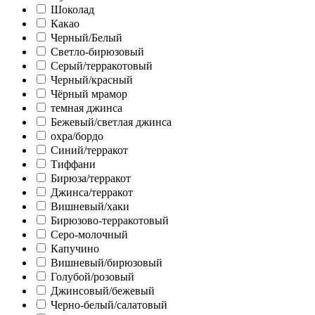
Шоколад
Какао
Черный/Белый
Светло-бирюзовый
Серый/терракотовый
Черный/красный
Чёрный мрамор
темная джинса
Бежевый/светлая джинса
охра/бордо
Синий/терракот
Тиффани
Бирюза/терракот
Джинса/терракот
Вишневый/хаки
Бирюзово-терракотовый
Серо-молочный
Капучино
Вишневый/бирюзовый
Голубой/розовый
Джинсовый/бежевый
Черно-белый/салатовый