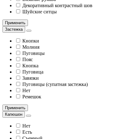
Декоративный контрастный шов
Шуйские ситцы
Применить
Застежка
Кнопки
Молния
Пуговицы
Пояс
Кнопка
Пуговица
Завязки
Пуговицы (супатная застежка)
Нет
Ремешок
Применить
Капюшон
Нет
Есть
Съемный