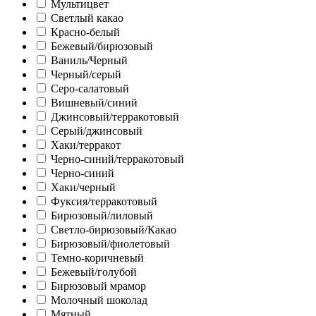
Мультицвет
Светлый какао
Красно-белый
Бежевый/бирюзовый
Ваниль/Черный
Черный/серый
Серо-салатовый
Вишневый/синий
Джинсовый/терракотовый
Серый/джинсовый
Хаки/терракот
Черно-синий/терракотовый
Черно-синий
Хаки/черный
Фуксия/терракотовый
Бирюзовый/лиловый
Светло-бирюзовый/Какао
Бирюзовый/фиолетовый
Темно-коричневый
Бежевый/голубой
Бирюзовый мрамор
Молочный шоколад
Мятный