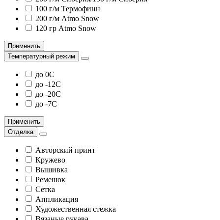
100 г/м Термофинн
200 г/м Atmo Snow
120 гр Atmo Snow
Применить
Температурный режим
до 0С
до -12С
до -20С
до -7С
Применить
Отделка
Авторский принт
Кружево
Вышивка
Ремешок
Сетка
Аппликация
Художественная стежка
Вязаные рукава