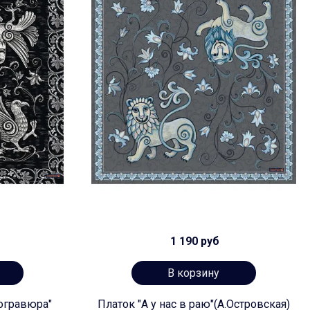
1 190 руб
В корзину
огравюра"
Платок "А у нас в раю"(А.Островская)