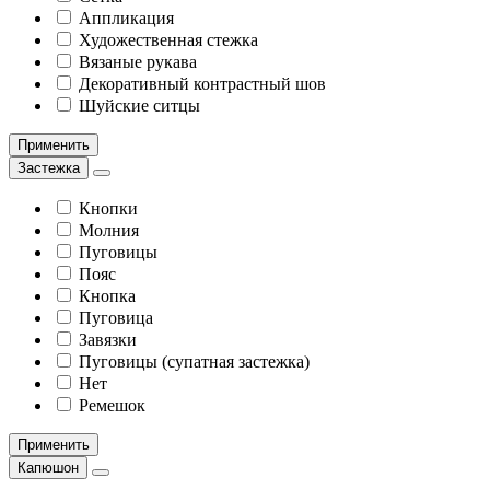
Аппликация
Художественная стежка
Вязаные рукава
Декоративный контрастный шов
Шуйские ситцы
Применить
Застежка
Кнопки
Молния
Пуговицы
Пояс
Кнопка
Пуговица
Завязки
Пуговицы (супатная застежка)
Нет
Ремешок
Применить
Капюшон