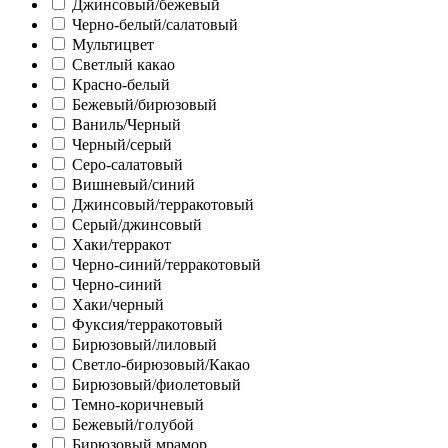
Джинсовый/бежевый
Черно-белый/салатовый
Мультицвет
Светлый какао
Красно-белый
Бежевый/бирюзовый
Ваниль/Черный
Черный/серый
Серо-салатовый
Вишневый/синий
Джинсовый/терракотовый
Серый/джинсовый
Хаки/терракот
Черно-синий/терракотовый
Черно-синий
Хаки/черный
Фуксия/терракотовый
Бирюзовый/лиловый
Светло-бирюзовый/Какао
Бирюзовый/фиолетовый
Темно-коричневый
Бежевый/голубой
Бирюзовый мрамор