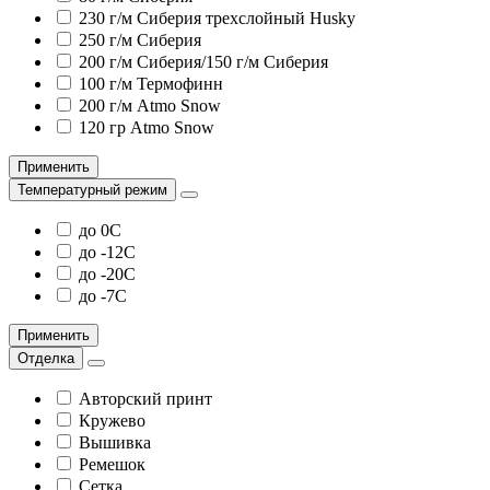
230 г/м Сиберия трехслойный Husky
250 г/м Сиберия
200 г/м Сиберия/150 г/м Сиберия
100 г/м Термофинн
200 г/м Atmo Snow
120 гр Atmo Snow
Применить
Температурный режим
до 0С
до -12С
до -20С
до -7С
Применить
Отделка
Авторский принт
Кружево
Вышивка
Ремешок
Сетка