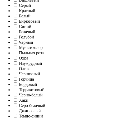
Вишневый
Серый
Красный
Белый
Бирюзовый
Синий
Бежевый
Голубой
Черный
Мультиколор
Пыльная роза
Охра
Изумрудный
Олива
Черничный
Горчица
Бордовый
Терракотовый
Черно-белый
Хаки
Серо-бежевый
Джинсовый
Темно-синий