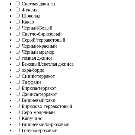
Светлая джинса
Фуксия
Шоколад
Какао
Черный/Белый
Светло-бирюзовый
Серый/терракотовый
Черный/красный
Чёрный мрамор
темная джинса
Бежевый/светлая джинса
охра/бордо
Синий/терракот
Тиффани
Бирюза/терракот
Джинса/терракот
Вишневый/хаки
Бирюзово-терракотовый
Серо-молочный
Капучино
Вишневый/бирюзовый
Голубой/розовый