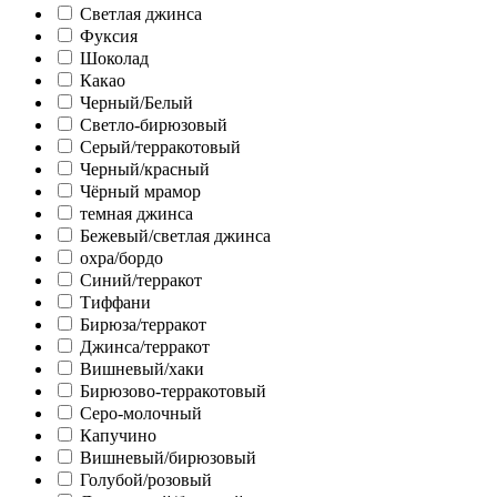
Светлая джинса
Фуксия
Шоколад
Какао
Черный/Белый
Светло-бирюзовый
Серый/терракотовый
Черный/красный
Чёрный мрамор
темная джинса
Бежевый/светлая джинса
охра/бордо
Синий/терракот
Тиффани
Бирюза/терракот
Джинса/терракот
Вишневый/хаки
Бирюзово-терракотовый
Серо-молочный
Капучино
Вишневый/бирюзовый
Голубой/розовый