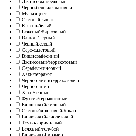
Джинсовый/бежевый
Черно-белый/салатовый
Мультицвет
Светлый какао
Красно-белый
Бежевый/бирюзовый
Ваниль/Черный
Черный/серый
Серо-салатовый
Вишневый/синий
Джинсовый/терракотовый
Серый/джинсовый
Хаки/терракот
Черно-синий/терракотовый
Черно-синий
Хаки/черный
Фуксия/терракотовый
Бирюзовый/лиловый
Светло-бирюзовый/Какао
Бирюзовый/фиолетовый
Темно-коричневый
Бежевый/голубой
Бирюзовый мрамор