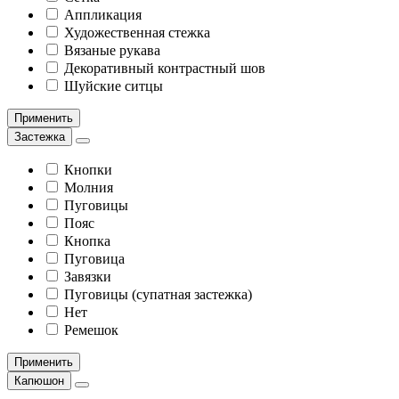
Аппликация
Художественная стежка
Вязаные рукава
Декоративный контрастный шов
Шуйские ситцы
Применить
Застежка
Кнопки
Молния
Пуговицы
Пояс
Кнопка
Пуговица
Завязки
Пуговицы (супатная застежка)
Нет
Ремешок
Применить
Капюшон