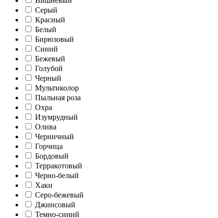
Вишневый
Серый
Красный
Белый
Бирюзовый
Синий
Бежевый
Голубой
Черный
Мультиколор
Пыльная роза
Охра
Изумрудный
Олива
Черничный
Горчица
Бордовый
Терракотовый
Черно-белый
Хаки
Серо-бежевый
Джинсовый
Темно-синий