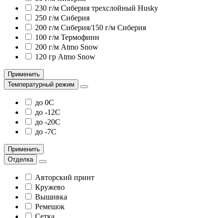
230 г/м Сиберия трехслойный Husky
250 г/м Сиберия
200 г/м Сиберия/150 г/м Сиберия
100 г/м Термофинн
200 г/м Atmo Snow
120 гр Atmo Snow
Применить
Температурный режим
до 0С
до -12С
до -20С
до -7С
Применить
Отделка
Авторский принт
Кружево
Вышивка
Ремешок
Сетка