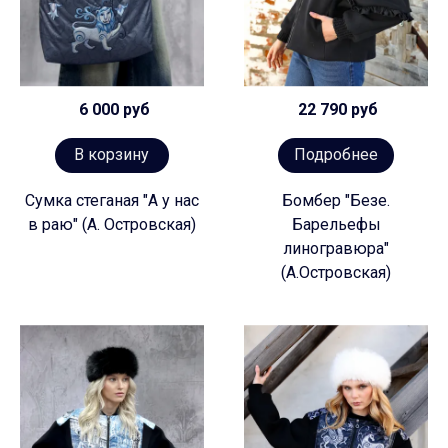
6 000 руб
22 790 руб
В корзину
Подробнее
Сумка стеганая "А у нас
Бомбер "Безе.
в раю" (А. Островская)
Барельефы
линогравюра"
(А.Островская)