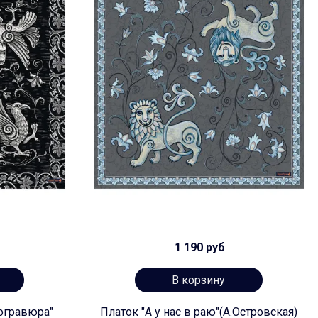
1 190 руб
В корзину
огравюра"
Платок "А у нас в раю"(А.Островская)