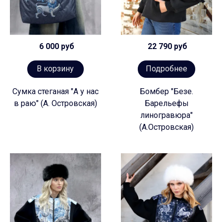
6 000 руб
22 790 руб
В корзину
Подробнее
Сумка стеганая "А у нас
Бомбер "Безе.
в раю" (А. Островская)
Барельефы
линогравюра"
(А.Островская)