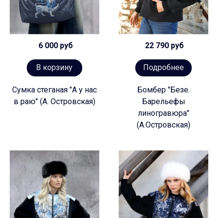
6 000 руб
22 790 руб
В корзину
Подробнее
Сумка стеганая "А у нас
Бомбер "Безе.
в раю" (А. Островская)
Барельефы
линогравюра"
(А.Островская)