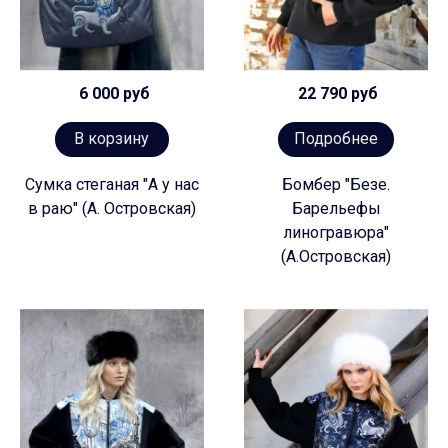
6 000 руб
22 790 руб
В корзину
Подробнее
Сумка стеганая "А у нас
Бомбер "Безе.
в раю" (А. Островская)
Барельефы
линогравюра"
(А.Островская)