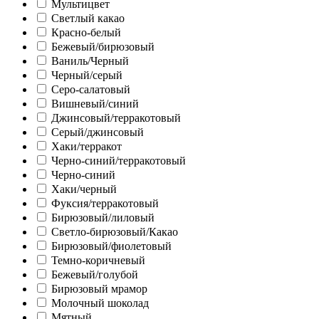
Мультицвет
Светлый какао
Красно-белый
Бежевый/бирюзовый
Ваниль/Черный
Черный/серый
Серо-салатовый
Вишневый/синий
Джинсовый/терракотовый
Серый/джинсовый
Хаки/терракот
Черно-синий/терракотовый
Черно-синий
Хаки/черный
Фуксия/терракотовый
Бирюзовый/лиловый
Светло-бирюзовый/Какао
Бирюзовый/фиолетовый
Темно-коричневый
Бежевый/голубой
Бирюзовый мрамор
Молочный шоколад
Мятный