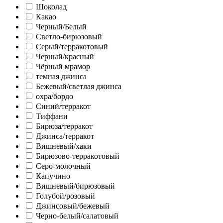
Шоколад
Какао
Черный/Белый
Светло-бирюзовый
Серый/терракотовый
Черный/красный
Чёрный мрамор
темная джинса
Бежевый/светлая джинса
охра/бордо
Синий/терракот
Тиффани
Бирюза/терракот
Джинса/терракот
Вишневый/хаки
Бирюзово-терракотовый
Серо-молочный
Капучино
Вишневый/бирюзовый
Голубой/розовый
Джинсовый/бежевый
Черно-белый/салатовый