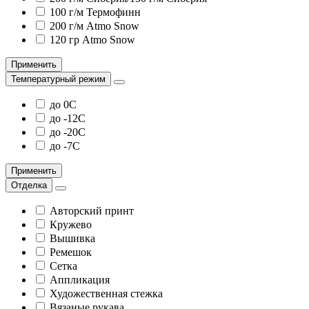
100 г/м Термофинн
200 г/м Atmo Snow
120 гр Atmo Snow
Применить
Температурный режим
до 0С
до -12С
до -20С
до -7С
Применить
Отделка
Авторский принт
Кружево
Вышивка
Ремешок
Сетка
Аппликация
Художественная стежка
Вязаные рукава