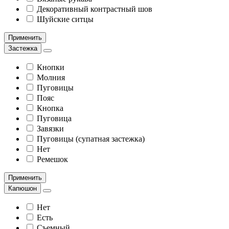
Декоративный контрастный шов
Шуйские ситцы
Применить
Застежка
Кнопки
Молния
Пуговицы
Пояс
Кнопка
Пуговица
Завязки
Пуговицы (супатная застежка)
Нет
Ремешок
Применить
Капюшон
Нет
Есть
Съемный