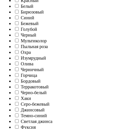
Красный
Белый
Бирюзовый
Синий
Бежевый
Голубой
Черный
Мультиколор
Пыльная роза
Охра
Изумрудный
Олива
Черничный
Горчица
Бордовый
Терракотовый
Черно-белый
Хаки
Серо-бежевый
Джинсовый
Темно-синий
Светлая джинса
Фуксия