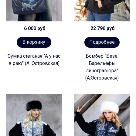
6 000 руб
22 790 руб
В корзину
Подробнее
Сумка стеганая "А у нас
Бомбер "Безе.
в раю" (А. Островская)
Барельефы
линогравюра"
(А.Островская)