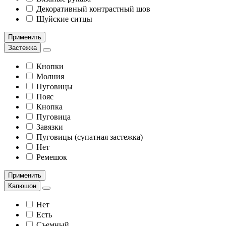
Декоративный контрастный шов
Шуйские ситцы
Применить
Застежка
Кнопки
Молния
Пуговицы
Пояс
Кнопка
Пуговица
Завязки
Пуговицы (супатная застежка)
Нет
Ремешок
Применить
Капюшон
Нет
Есть
Съемный