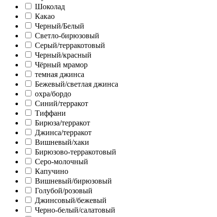
Шоколад
Какао
Черный/Белый
Светло-бирюзовый
Серый/терракотовый
Черный/красный
Чёрный мрамор
темная джинса
Бежевый/светлая джинса
охра/бордо
Синий/терракот
Тиффани
Бирюза/терракот
Джинса/терракот
Вишневый/хаки
Бирюзово-терракотовый
Серо-молочный
Капучино
Вишневый/бирюзовый
Голубой/розовый
Джинсовый/бежевый
Черно-белый/салатовый