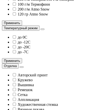
100 г/м Термофинн
200 г/м Atmo Snow
120 гр Atmo Snow
Применить
Температурный режим
до 0С
до -12С
до -20С
до -7С
Применить
Отделка
Авторский принт
Кружево
Вышивка
Ремешок
Сетка
Аппликация
Художественная стежка
Вязаные рукава