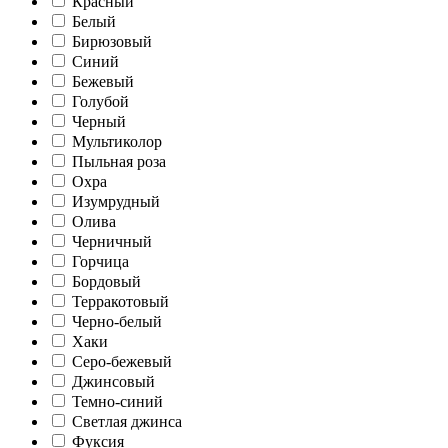
Красный
Белый
Бирюзовый
Синий
Бежевый
Голубой
Черный
Мультиколор
Пыльная роза
Охра
Изумрудный
Олива
Черничный
Горчица
Бордовый
Терракотовый
Черно-белый
Хаки
Серо-бежевый
Джинсовый
Темно-синий
Светлая джинса
Фуксия