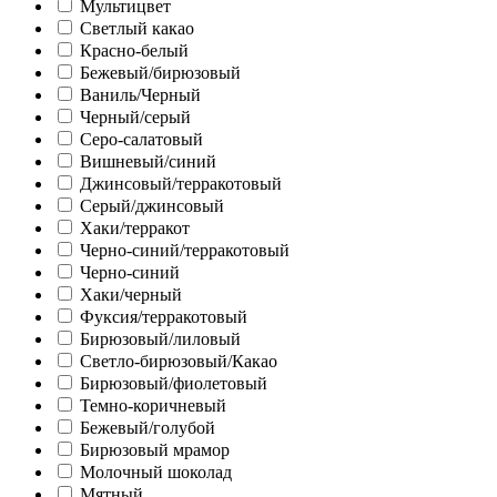
Мультицвет
Светлый какао
Красно-белый
Бежевый/бирюзовый
Ваниль/Черный
Черный/серый
Серо-салатовый
Вишневый/синий
Джинсовый/терракотовый
Серый/джинсовый
Хаки/терракот
Черно-синий/терракотовый
Черно-синий
Хаки/черный
Фуксия/терракотовый
Бирюзовый/лиловый
Светло-бирюзовый/Какао
Бирюзовый/фиолетовый
Темно-коричневый
Бежевый/голубой
Бирюзовый мрамор
Молочный шоколад
Мятный