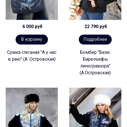
6 000 руб
22 790 руб
В корзину
Подробнее
Сумка стеганая "А у нас
Бомбер "Безе.
в раю" (А. Островская)
Барельефы
линогравюра"
(А.Островская)