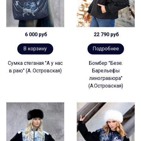
6 000 руб
22 790 руб
В корзину
Подробнее
Сумка стеганая "А у нас
Бомбер "Безе.
в раю" (А. Островская)
Барельефы
линогравюра"
(А.Островская)