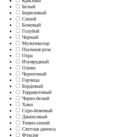
Красный
Белый
Бирюзовый
Синий
Бежевый
Голубой
Черный
Мультиколор
Пыльная роза
Охра
Изумрудный
Олива
Черничный
Горчица
Бордовый
Терракотовый
Черно-белый
Хаки
Серо-бежевый
Джинсовый
Темно-синий
Светлая джинса
Фуксия