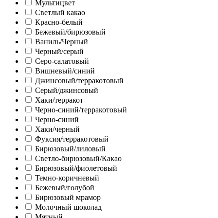
Мультицвет
Светлый какао
Красно-белый
Бежевый/бирюзовый
Ваниль/Черный
Черный/серый
Серо-салатовый
Вишневый/синий
Джинсовый/терракотовый
Серый/джинсовый
Хаки/терракот
Черно-синий/терракотовый
Черно-синий
Хаки/черный
Фуксия/терракотовый
Бирюзовый/лиловый
Светло-бирюзовый/Какао
Бирюзовый/фиолетовый
Темно-коричневый
Бежевый/голубой
Бирюзовый мрамор
Молочный шоколад
Мятный