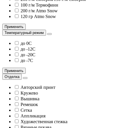
100 г/м Термофинн
200 г/м Atmo Snow
120 гр Atmo Snow
Применить
Температурный режим
до 0С
до -12С
до -20С
до -7С
Применить
Отделка
Авторский принт
Кружево
Вышивка
Ремешок
Сетка
Аппликация
Художественная стежка
Вязаные рукава