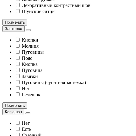
Декоративный контрастный шов
Шуйские ситцы
Применить
Застежка
Кнопки
Молния
Пуговицы
Пояс
Кнопка
Пуговица
Завязки
Пуговицы (супатная застежка)
Нет
Ремешок
Применить
Капюшон
Нет
Есть
Съемный