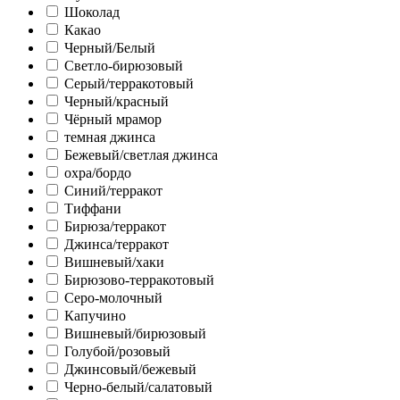
Шоколад
Какао
Черный/Белый
Светло-бирюзовый
Серый/терракотовый
Черный/красный
Чёрный мрамор
темная джинса
Бежевый/светлая джинса
охра/бордо
Синий/терракот
Тиффани
Бирюза/терракот
Джинса/терракот
Вишневый/хаки
Бирюзово-терракотовый
Серо-молочный
Капучино
Вишневый/бирюзовый
Голубой/розовый
Джинсовый/бежевый
Черно-белый/салатовый