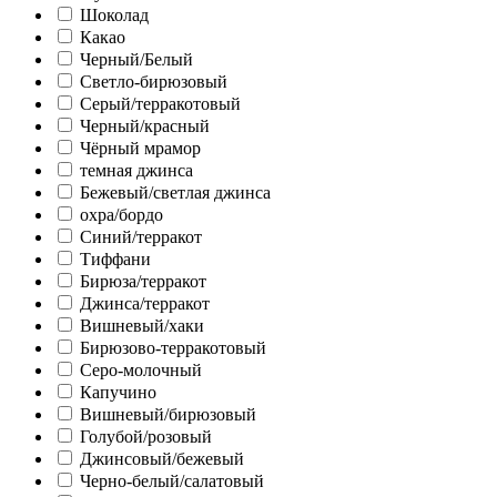
Шоколад
Какао
Черный/Белый
Светло-бирюзовый
Серый/терракотовый
Черный/красный
Чёрный мрамор
темная джинса
Бежевый/светлая джинса
охра/бордо
Синий/терракот
Тиффани
Бирюза/терракот
Джинса/терракот
Вишневый/хаки
Бирюзово-терракотовый
Серо-молочный
Капучино
Вишневый/бирюзовый
Голубой/розовый
Джинсовый/бежевый
Черно-белый/салатовый