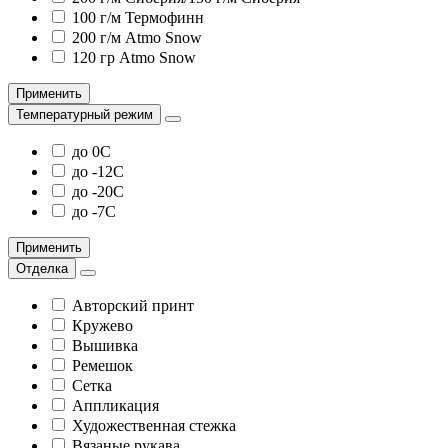
100 г/м Термофинн
200 г/м Atmo Snow
120 гр Atmo Snow
Применить
Температурный режим
до 0С
до -12С
до -20С
до -7С
Применить
Отделка
Авторский принт
Кружево
Вышивка
Ремешок
Сетка
Аппликация
Художественная стежка
Вязаные рукава