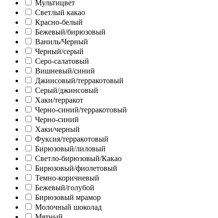
Мультицвет
Светлый какао
Красно-белый
Бежевый/бирюзовый
Ваниль/Черный
Черный/серый
Серо-салатовый
Вишневый/синий
Джинсовый/терракотовый
Серый/джинсовый
Хаки/терракот
Черно-синий/терракотовый
Черно-синий
Хаки/черный
Фуксия/терракотовый
Бирюзовый/лиловый
Светло-бирюзовый/Какао
Бирюзовый/фиолетовый
Темно-коричневый
Бежевый/голубой
Бирюзовый мрамор
Молочный шоколад
Мятный