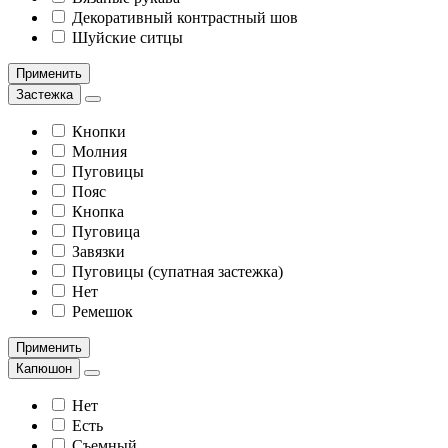
Декоративный контрастный шов
Шуйские ситцы
Применить
Застежка
Кнопки
Молния
Пуговицы
Пояс
Кнопка
Пуговица
Завязки
Пуговицы (супатная застежка)
Нет
Ремешок
Применить
Капюшон
Нет
Есть
Съемный