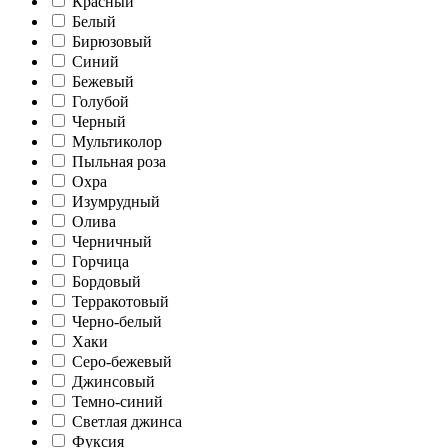
Красный
Белый
Бирюзовый
Синий
Бежевый
Голубой
Черный
Мультиколор
Пыльная роза
Охра
Изумрудный
Олива
Черничный
Горчица
Бордовый
Терракотовый
Черно-белый
Хаки
Серо-бежевый
Джинсовый
Темно-синий
Светлая джинса
Фуксия