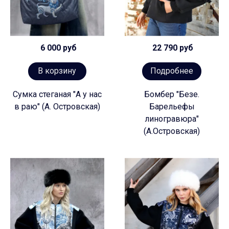
6 000 руб
22 790 руб
В корзину
Подробнее
Сумка стеганая "А у нас
Бомбер "Безе.
в раю" (А. Островская)
Барельефы
линогравюра"
(А.Островская)