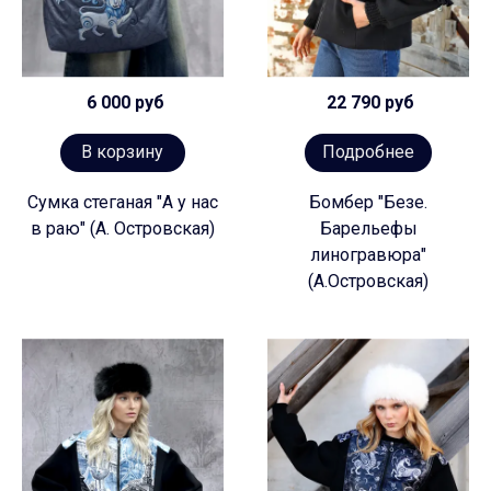
6 000 руб
22 790 руб
В корзину
Подробнее
Сумка стеганая "А у нас
Бомбер "Безе.
в раю" (А. Островская)
Барельефы
линогравюра"
(А.Островская)