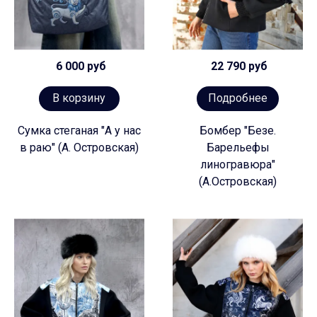
6 000 руб
22 790 руб
В корзину
Подробнее
Сумка стеганая "А у нас
Бомбер "Безе.
в раю" (А. Островская)
Барельефы
линогравюра"
(А.Островская)