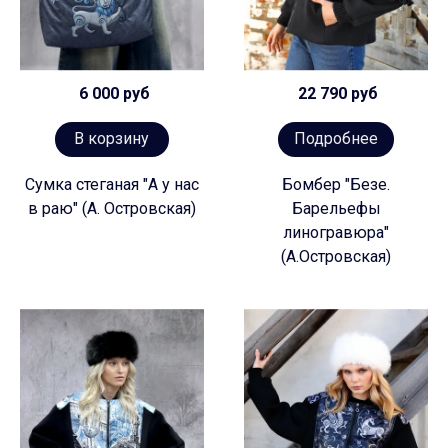
6 000 руб
22 790 руб
В корзину
Подробнее
Сумка стеганая "А у нас
Бомбер "Безе.
в раю" (А. Островская)
Барельефы
линогравюра"
(А.Островская)