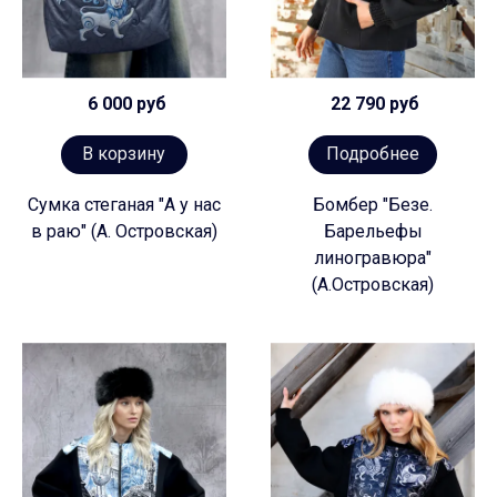
6 000 руб
22 790 руб
В корзину
Подробнее
Сумка стеганая "А у нас
Бомбер "Безе.
в раю" (А. Островская)
Барельефы
линогравюра"
(А.Островская)