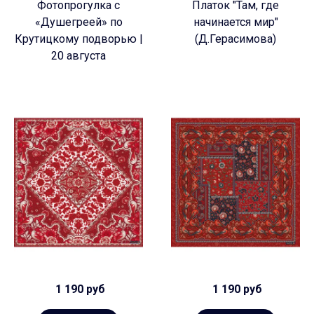
Фотопрогулка с
Платок "Там, где
«Душегреей» по
начинается мир"
Крутицкому подворью |
(Д.Герасимова)
20 августа
1 190 руб
1 190 руб