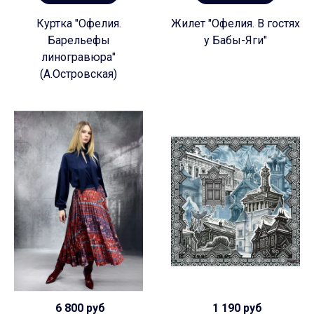
Куртка "Офелия.
Жилет "Офелия. В гостях
Барельефы
у Бабы-Яги"
линогравюра"
(А.Островская)
6 800 руб
1 190 руб