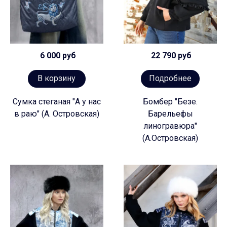
6 000 руб
22 790 руб
В корзину
Подробнее
Сумка стеганая "А у нас
Бомбер "Безе.
в раю" (А. Островская)
Барельефы
линогравюра"
(А.Островская)