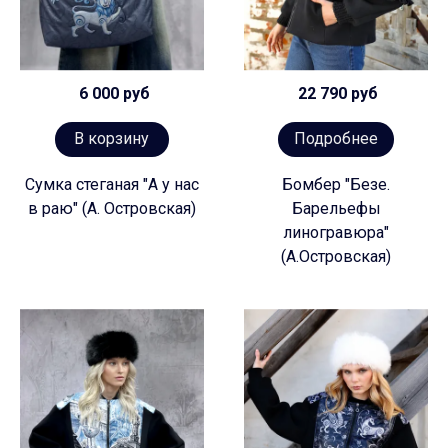
6 000 руб
22 790 руб
В корзину
Подробнее
Сумка стеганая "А у нас
Бомбер "Безе.
в раю" (А. Островская)
Барельефы
линогравюра"
(А.Островская)