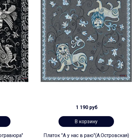
1 190 руб
В корзину
огравюра"
Платок "А у нас в раю"(А.Островская)