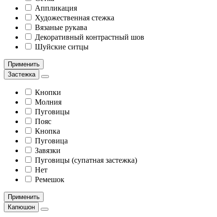
Аппликация
Художественная стежка
Вязаные рукава
Декоративный контрастный шов
Шуйские ситцы
Применить
Застежка
Кнопки
Молния
Пуговицы
Пояс
Кнопка
Пуговица
Завязки
Пуговицы (супатная застежка)
Нет
Ремешок
Применить
Капюшон