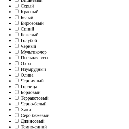
Вишневый
Серый
Красный
Белый
Бирюзовый
Синий
Бежевый
Голубой
Черный
Мультиколор
Пыльная роза
Охра
Изумрудный
Олива
Черничный
Горчица
Бордовый
Терракотовый
Черно-белый
Хаки
Серо-бежевый
Джинсовый
Темно-синий