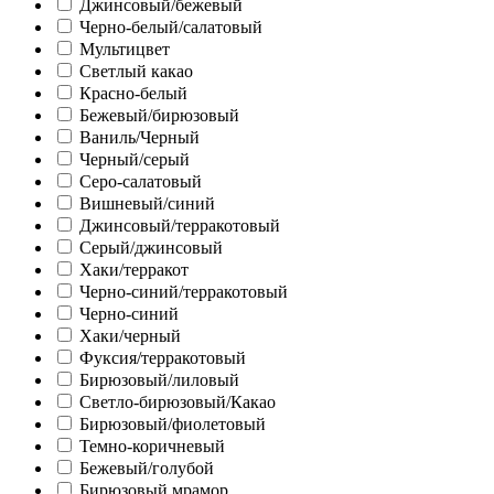
Джинсовый/бежевый
Черно-белый/салатовый
Мультицвет
Светлый какао
Красно-белый
Бежевый/бирюзовый
Ваниль/Черный
Черный/серый
Серо-салатовый
Вишневый/синий
Джинсовый/терракотовый
Серый/джинсовый
Хаки/терракот
Черно-синий/терракотовый
Черно-синий
Хаки/черный
Фуксия/терракотовый
Бирюзовый/лиловый
Светло-бирюзовый/Какао
Бирюзовый/фиолетовый
Темно-коричневый
Бежевый/голубой
Бирюзовый мрамор