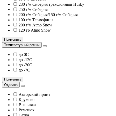
230 г/м Сиберия трехслойный Husky
250 г/м Сиберия
200 г/м Сиберия/150 г/м Сиберия
100 г/м Термофинн
200 г/м Atmo Snow
120 гр Atmo Snow
Применить
Температурный режим
до 0С
до -12С
до -20С
до -7С
Применить
Отделка
Авторский принт
Кружево
Вышивка
Ремешок
Сетка