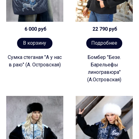
6 000 руб
22 790 руб
В корзину
Подробнее
Сумка стеганая "А у нас
Бомбер "Безе.
в раю" (А. Островская)
Барельефы
линогравюра"
(А.Островская)