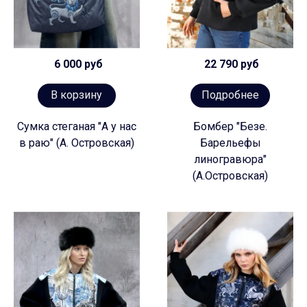
6 000 руб
22 790 руб
В корзину
Подробнее
Сумка стеганая "А у нас
Бомбер "Безе.
в раю" (А. Островская)
Барельефы
линогравюра"
(А.Островская)