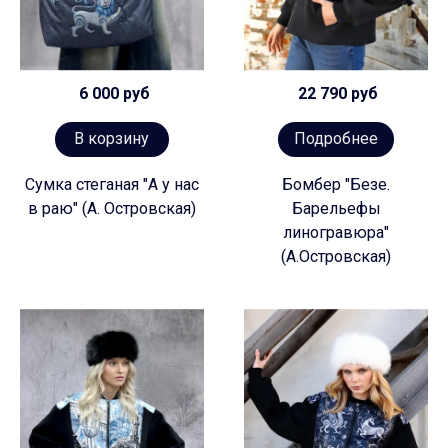
6 000 руб
22 790 руб
В корзину
Подробнее
Сумка стеганая "А у нас
Бомбер "Безе.
в раю" (А. Островская)
Барельефы
линогравюра"
(А.Островская)