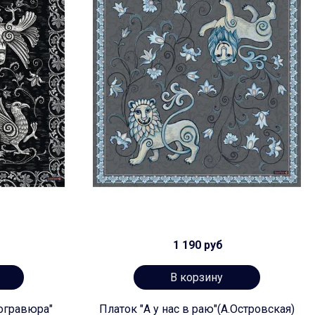
1 190 руб
В корзину
огравюра"
Платок "А у нас в раю"(А.Островская)