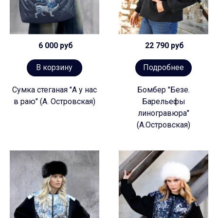
6 000 руб
22 790 руб
В корзину
Подробнее
Сумка стеганая "А у нас
Бомбер "Безе.
в раю" (А. Островская)
Барельефы
линогравюра"
(А.Островская)