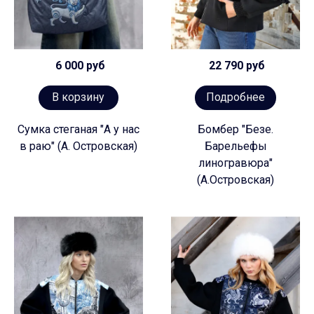
6 000 руб
22 790 руб
В корзину
Подробнее
Сумка стеганая "А у нас
Бомбер "Безе.
в раю" (А. Островская)
Барельефы
линогравюра"
(А.Островская)