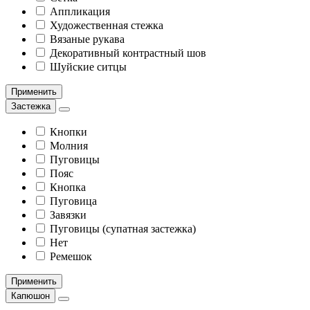
Аппликация
Художественная стежка
Вязаные рукава
Декоративный контрастный шов
Шуйские ситцы
Применить
Застежка
Кнопки
Молния
Пуговицы
Пояс
Кнопка
Пуговица
Завязки
Пуговицы (супатная застежка)
Нет
Ремешок
Применить
Капюшон