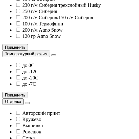
230 г/м Сиберия трехслойный Husky
250 г/м Сиберия
200 г/м Сиберия/150 г/м Сиберия
100 г/м Термофинн
200 г/м Atmo Snow
120 гр Atmo Snow
Применить
Температурный режим
до 0С
до -12С
до -20С
до -7С
Применить
Отделка
Авторский принт
Кружево
Вышивка
Ремешок
Сетка