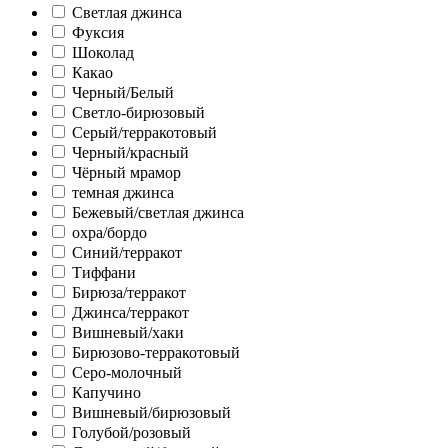
Светлая джинса
Фуксия
Шоколад
Какао
Черный/Белый
Светло-бирюзовый
Серый/терракотовый
Черный/красный
Чёрный мрамор
темная джинса
Бежевый/светлая джинса
охра/бордо
Синий/терракот
Тиффани
Бирюза/терракот
Джинса/терракот
Вишневый/хаки
Бирюзово-терракотовый
Серо-молочный
Капучино
Вишневый/бирюзовый
Голубой/розовый