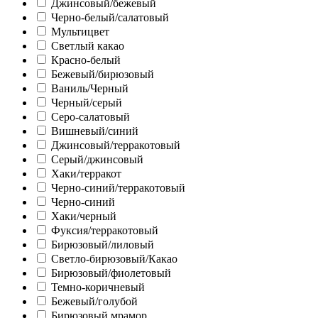
Джинсовый/бежевый
Черно-белый/салатовый
Мультицвет
Светлый какао
Красно-белый
Бежевый/бирюзовый
Ваниль/Черный
Черный/серый
Серо-салатовый
Вишневый/синий
Джинсовый/терракотовый
Серый/джинсовый
Хаки/терракот
Черно-синий/терракотовый
Черно-синий
Хаки/черный
Фуксия/терракотовый
Бирюзовый/лиловый
Светло-бирюзовый/Какао
Бирюзовый/фиолетовый
Темно-коричневый
Бежевый/голубой
Бирюзовый мрамор