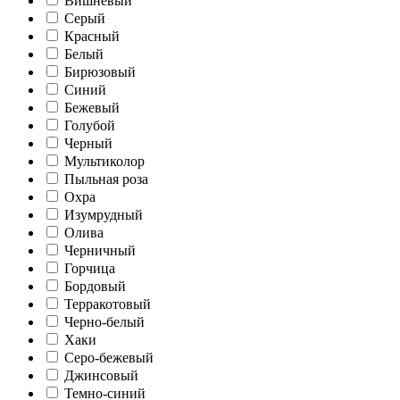
Вишневый
Серый
Красный
Белый
Бирюзовый
Синий
Бежевый
Голубой
Черный
Мультиколор
Пыльная роза
Охра
Изумрудный
Олива
Черничный
Горчица
Бордовый
Терракотовый
Черно-белый
Хаки
Серо-бежевый
Джинсовый
Темно-синий