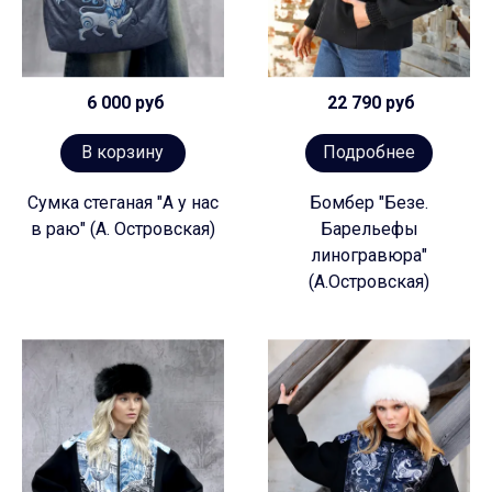
6 000 руб
22 790 руб
В корзину
Подробнее
Сумка стеганая "А у нас
Бомбер "Безе.
в раю" (А. Островская)
Барельефы
линогравюра"
(А.Островская)