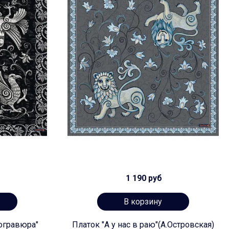
1 190 руб
В корзину
огравюра"
Платок "А у нас в раю"(А.Островская)