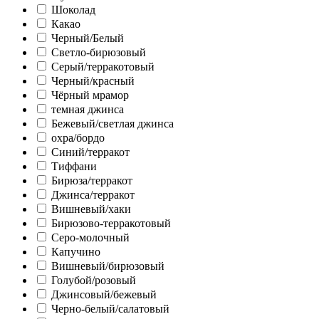
Шоколад
Какао
Черный/Белый
Светло-бирюзовый
Серый/терракотовый
Черный/красный
Чёрный мрамор
темная джинса
Бежевый/светлая джинса
охра/бордо
Синий/терракот
Тиффани
Бирюза/терракот
Джинса/терракот
Вишневый/хаки
Бирюзово-терракотовый
Серо-молочный
Капучино
Вишневый/бирюзовый
Голубой/розовый
Джинсовый/бежевый
Черно-белый/салатовый