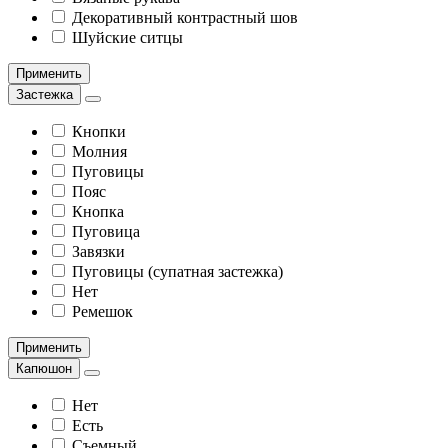
Декоративный контрастный шов
Шуйские ситцы
Применить
Застежка
Кнопки
Молния
Пуговицы
Пояс
Кнопка
Пуговица
Завязки
Пуговицы (супатная застежка)
Нет
Ремешок
Применить
Капюшон
Нет
Есть
Съемный