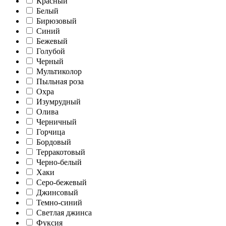
Красный
Белый
Бирюзовый
Синий
Бежевый
Голубой
Черный
Мультиколор
Пыльная роза
Охра
Изумрудный
Олива
Черничный
Горчица
Бордовый
Терракотовый
Черно-белый
Хаки
Серо-бежевый
Джинсовый
Темно-синий
Светлая джинса
Фуксия