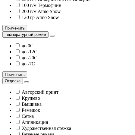
100 г/м Термофинн
200 г/м Atmo Snow
120 гр Atmo Snow
Применить
Температурный режим
до 0С
до -12С
до -20С
до -7С
Применить
Отделка
Авторский принт
Кружево
Вышивка
Ремешок
Сетка
Аппликация
Художественная стежка
Вязаные рукава