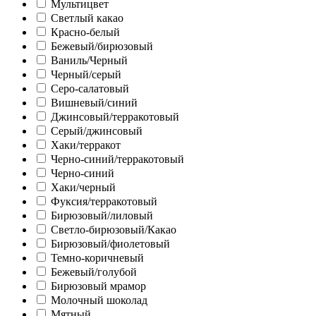
Мультицвет
Светлый какао
Красно-белый
Бежевый/бирюзовый
Ваниль/Черный
Черный/серый
Серо-салатовый
Вишневый/синий
Джинсовый/терракотовый
Серый/джинсовый
Хаки/терракот
Черно-синий/терракотовый
Черно-синий
Хаки/черный
Фуксия/терракотовый
Бирюзовый/лиловый
Светло-бирюзовый/Какао
Бирюзовый/фиолетовый
Темно-коричневый
Бежевый/голубой
Бирюзовый мрамор
Молочный шоколад
Мятный