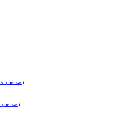
Островская)
тровская)