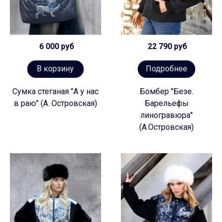
6 000 руб
22 790 руб
В корзину
Подробнее
Сумка стеганая "А у нас
Бомбер "Безе.
в раю" (А. Островская)
Барельефы
линогравюра"
(А.Островская)