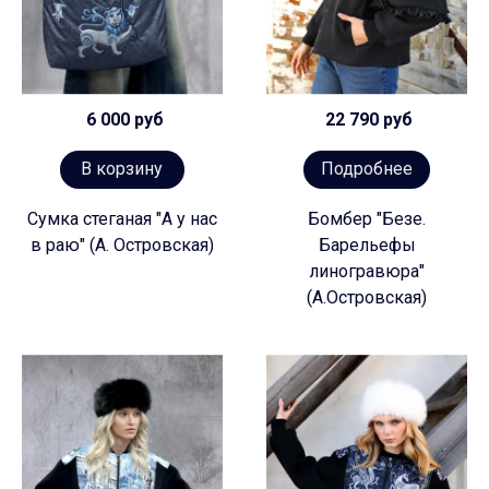
6 000 руб
22 790 руб
В корзину
Подробнее
Сумка стеганая "А у нас
Бомбер "Безе.
в раю" (А. Островская)
Барельефы
линогравюра"
(А.Островская)