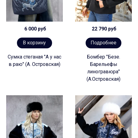
6 000 руб
22 790 руб
В корзину
Подробнее
Сумка стеганая "А у нас
Бомбер "Безе.
в раю" (А. Островская)
Барельефы
линогравюра"
(А.Островская)