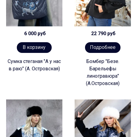
6 000 руб
22 790 руб
В корзину
Подробнее
Сумка стеганая "А у нас
Бомбер "Безе.
в раю" (А. Островская)
Барельефы
линогравюра"
(А.Островская)