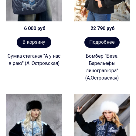
6 000 руб
22 790 руб
В корзину
Подробнее
Сумка стеганая "А у нас
Бомбер "Безе.
в раю" (А. Островская)
Барельефы
линогравюра"
(А.Островская)