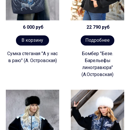
6 000 руб
22 790 руб
В корзину
Подробнее
Сумка стеганая "А у нас
Бомбер "Безе.
в раю" (А. Островская)
Барельефы
линогравюра"
(А.Островская)