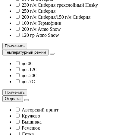
230 г/м Сиберия трехслойный Husky
250 г/м Сиберия
200 г/м Сиберия/150 г/м Сиберия
100 г/м Термофинн
200 г/м Atmo Snow
120 гр Atmo Snow
Применить
Температурный режим
до 0С
до -12С
до -20С
до -7С
Применить
Отделка
Авторский принт
Кружево
Вышивка
Ремешок
Сетка