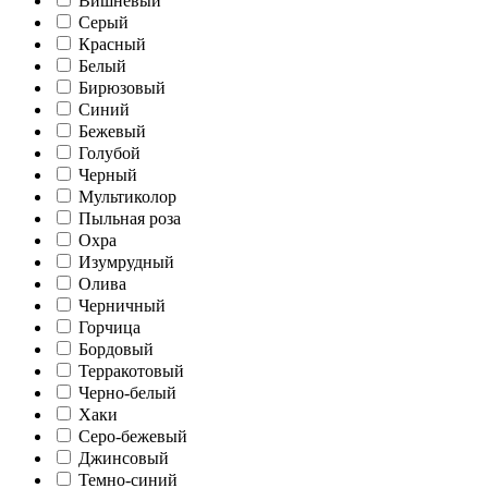
Вишневый
Серый
Красный
Белый
Бирюзовый
Синий
Бежевый
Голубой
Черный
Мультиколор
Пыльная роза
Охра
Изумрудный
Олива
Черничный
Горчица
Бордовый
Терракотовый
Черно-белый
Хаки
Серо-бежевый
Джинсовый
Темно-синий