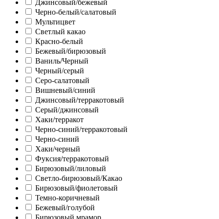
Джинсовый/бежевый
Черно-белый/салатовый
Мультицвет
Светлый какао
Красно-белый
Бежевый/бирюзовый
Ваниль/Черный
Черный/серый
Серо-салатовый
Вишневый/синий
Джинсовый/терракотовый
Серый/джинсовый
Хаки/терракот
Черно-синий/терракотовый
Черно-синий
Хаки/черный
Фуксия/терракотовый
Бирюзовый/лиловый
Светло-бирюзовый/Какао
Бирюзовый/фиолетовый
Темно-коричневый
Бежевый/голубой
Бирюзовый мрамор