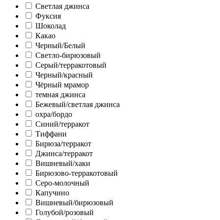
Светлая джинса
Фуксия
Шоколад
Какао
Черный/Белый
Светло-бирюзовый
Серый/терракотовый
Черный/красный
Чёрный мрамор
темная джинса
Бежевый/светлая джинса
охра/бордо
Синий/терракот
Тиффани
Бирюза/терракот
Джинса/терракот
Вишневый/хаки
Бирюзово-терракотовый
Серо-молочный
Капучино
Вишневый/бирюзовый
Голубой/розовый