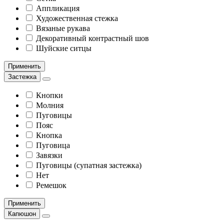
Аппликация
Художественная стежка
Вязаные рукава
Декоративный контрастный шов
Шуйские ситцы
Применить
Застежка
Кнопки
Молния
Пуговицы
Пояс
Кнопка
Пуговица
Завязки
Пуговицы (супатная застежка)
Нет
Ремешок
Применить
Капюшон