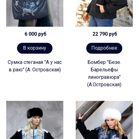
6 000 руб
22 790 руб
В корзину
Подробнее
Сумка стеганая "А у нас
Бомбер "Безе.
в раю" (А. Островская)
Барельефы
линогравюра"
(А.Островская)