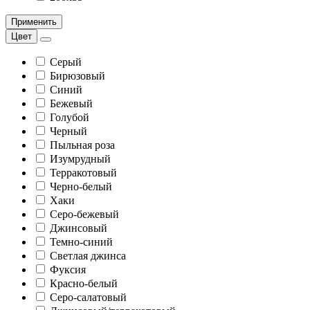
Применить
Цвет
Серый
Бирюзовый
Синий
Бежевый
Голубой
Черный
Пыльная роза
Изумрудный
Терракотовый
Черно-белый
Хаки
Серо-бежевый
Джинсовый
Темно-синий
Светлая джинса
Фуксия
Красно-белый
Серо-салатовый